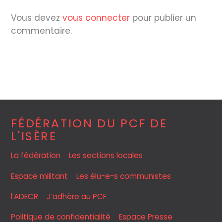
Vous devez
vous connecter
pour publier un
commentaire.
FÉDÉRATION DU PCF DE
L'ISÈRE
La fédération
Les sections locales
Espace militant
Les élu-e-s communistes
l’ADECR
J’adhère au PCF
Politique de confidentialité
Espace Presse