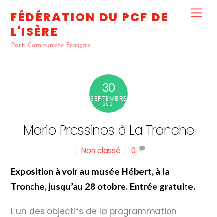
Skip
Me
FÉDÉRATION DU PCF DE
to
L'ISÈRE
content
Parti Communiste Français
30
SEPTEMBRE
2021
Mario Prassinos à La Tronche
Non classé
0
Exposition à voir au musée Hébert, à la
Tronche, jusqu’au 28 otobre. Entrée gratuite.
L’un des objectifs de la programmation