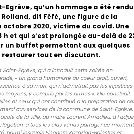
int-Egrève, qu’un hommage a été rendu
Rolland, dit Féfé, une figure de la
n octobre 2020, victime du covid. Une
h et qui s’est prolongée au-delà de 2
ar un buffet permettant aux quelques
 restaurer tout en discutant.
 Saint-Egrève, qui a introduit cette soirée en
de, « un grand humaniste au coeur droit, ouvert,
escence à sa mort, qui n’admettait pas les injustices
es moyens, y compris par les armes ». Elle concluait
lles et ceux qui ont contribué à la préparation de ce
: « merci aux services de la commune de Saint-Egrève,
cole de la ville, au maire Laurent Amadieu, à l’adjoi
 délégation, à tous les élus venus partager ce moment
té, parmi lesquels Eléonore Kazazian-Balestas et