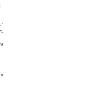
,
el
n,
re
er