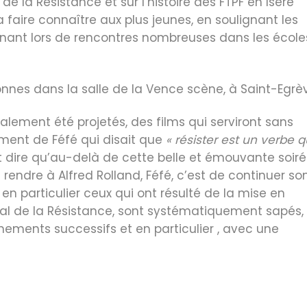
 la Résistance et sur l’histoire des FTPF en Isère
la faire connaître aux plus jeunes, en soulignant les
gnant lors de rencontres nombreuses dans les école
nes dans la salle de la Vence scène, à Saint-Egrèv
lement été projetés, des films qui serviront sans
ement de Féfé qui disait que
« résister est un verbe q
it dire qu’au-delà de cette belle et émouvante soiré
endre à Alfred Rolland, Féfé, c’est de continuer so
en particulier ceux qui ont résulté de la mise en
l de la Résistance, sont systématiquement sapés,
ements successifs et en particulier , avec une