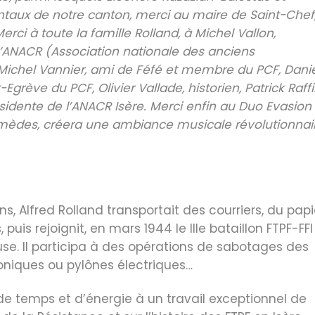
taux de notre canton, merci au maire de Saint-Chef
rci à toute la famille Rolland, à Michel Vallon,
l’ANACR (Association nationale des anciens
 Michel Vannier, ami de Féfé et membre du PCF, Dani
grève du PCF, Olivier Vallade, historien, Patrick Raffi
ésidente de l’ANACR Isère. Merci enfin au Duo Evasion
rmèdes, créera une ambiance musicale révolutionnai
ns, Alfred Rolland transportait des courriers, du papi
puis rejoignit, en mars 1944 le IIIe bataillon FTPF-FFI
use. Il participa à des opérations de sabotages des
honiques ou pylônes électriques…
de temps et d’énergie à un travail exceptionnel de