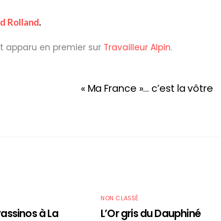
ed Rolland
.
t apparu en premier sur
Travailleur Alpin
.
« Ma France »… c’est la vôtre
É
NON CLASSÉ
rassinos à La
L’Or gris du Dauphiné