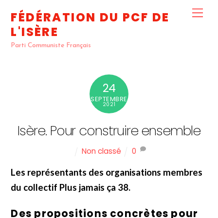
Skip
Me
FÉDÉRATION DU PCF DE
to
L'ISÈRE
content
Parti Communiste Français
24
SEPTEMBRE
2021
Isère. Pour construire ensemble
Non classé
0
Les représentants des organisations membres
du collectif Plus jamais ça 38.
Des propositions concrètes pour